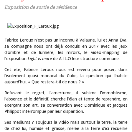
Exposition de sortie de résidence
Fabrice Leroux n’est pas un inconnu à Valaurie, lui et Anna Eva,
sa compagne nous ont déjà conquis en 2017 avec les jeux
d’ombre et de lumière, les miroirs, le vidéo-mapping de
l’exposition
Light is more
de A.I.L.O leur structure commune.
Cet été, Fabrice Leroux nous est revenu pour poser, dans
l’isolement quasi monacal du Cube, la question qui l’habite
aujourd’hui, « Que restera-t-il de nous ? »
Refusant le regret, l’amertume, il sublime l’immobilisme,
l’absence et le définitif, cherche l’élan et tente de reprendre, en
Tout au long de l'année, la Maison de la Tour exposent des créat
exerçant son art, sa conversation avec Dominique et Jacques
Philippot interrompue par leur disparition.
Ses médiums ? Toujours la vidéo mais surtout la terre, la terre
de chez lui, humide et grasse, mêlée à la terre d’ici recueillie