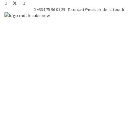
+334 75 96 01 29
contact@maison-de-la-tour.fr
Le Cube est une résidence de création, de production, de diffusio
d’exposition.