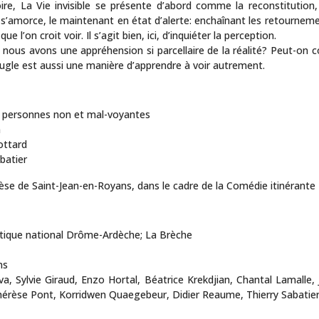
e, La Vie invisible se présente d’abord comme la reconstitution, 
 s’amorce, le maintenant en état d’alerte: enchaînant les retournemen
 l’on croit voir. Il s’agit bien, ici, d’inquiéter la perception.
 nous avons une appréhension si parcellaire de la réalité? Peut-on
eugle est aussi une manière d’apprendre à voir autrement.
e personnes non et mal-voyantes
n
ottard
batier
se de Saint-Jean-en-Royans, dans le cadre de la Comédie itinérante
tique national Drôme-Ardèche; La Brèche
ns
, Sylvie Giraud, Enzo Hortal, Béatrice Krekdjian, Chantal Lamalle, Ja
hérèse Pont, Korridwen Quaegebeur, Didier Reaume, Thierry Sabatier