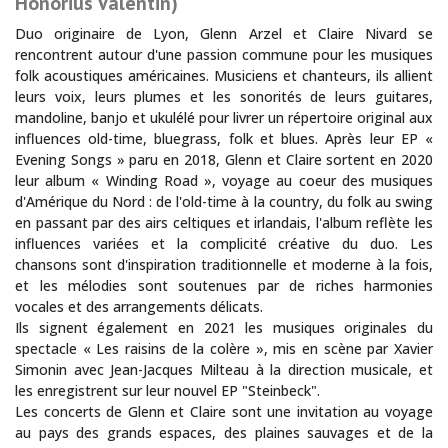
Honorius Valentin)
Duo originaire de Lyon, Glenn Arzel et Claire Nivard se
rencontrent autour d'une passion commune pour les musiques
folk acoustiques américaines. Musiciens et chanteurs, ils allient
leurs voix, leurs plumes et les sonorités de leurs guitares,
mandoline, banjo et ukulélé pour livrer un répertoire original aux
influences old-time, bluegrass, folk et blues. Après leur EP «
Evening Songs » paru en 2018, Glenn et Claire sortent en 2020
leur album « Winding Road », voyage au coeur des musiques
d'Amérique du Nord : de l'old-time à la country, du folk au swing
en passant par des airs celtiques et irlandais, l'album reflète les
influences variées et la complicité créative du duo. Les
chansons sont d'inspiration traditionnelle et moderne à la fois,
et les mélodies sont soutenues par de riches harmonies
vocales et des arrangements délicats.
Ils signent également en 2021 les musiques originales du
spectacle « Les raisins de la colère », mis en scène par Xavier
Simonin avec Jean-Jacques Milteau à la direction musicale, et
les enregistrent sur leur nouvel EP "Steinbeck".
Les concerts de Glenn et Claire sont une invitation au voyage
au pays des grands espaces, des plaines sauvages et de la