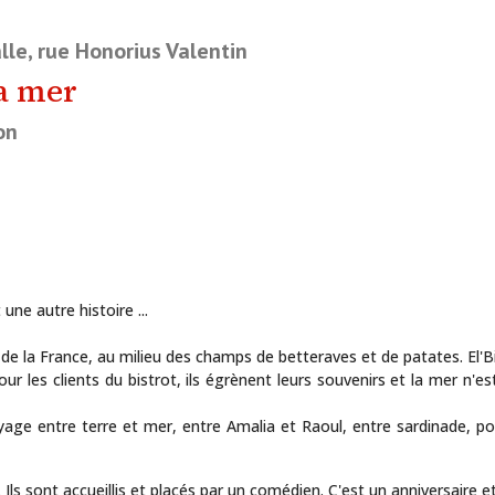
lle, rue Honorius Valentin
la mer
on
une autre histoire ...
 la France, au milieu des champs de betteraves et de patates. El'Bil
les clients du bistrot, ils égrènent leurs souvenirs et la mer n'est
age entre terre et mer, entre Amalia et Raoul, entre sardinade, pot
s sont accueillis et placés par un comédien. C'est un anniversaire et