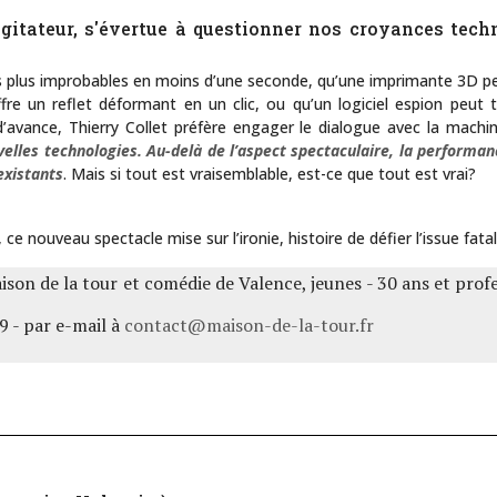
digitateur, s'évertue à questionner nos croyances tec
es plus improbables en moins d’une seconde, qu’une imprimante 3D peu
re un reflet déformant en un clic, ou qu’un logiciel espion peut 
d’avance, Thierry Collet préfère engager le dialogue avec la machin
elles technologies. Au-delà de l’aspect spectaculaire, la performanc
existants
. Mais si tout est vraisemblable, est-ce que tout est vrai?
ce nouveau spectacle mise sur l’ironie, histoire de défier l’issue fata
aison de la tour et comédie de Valence, jeunes - 30 ans et prof
9 - par e-mail à
contact@maison-de-la-tour.fr