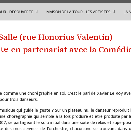
OUR - DÉCOUVERTE
MAISON DE LA TOUR - LES ARTISTES
LA 
 Salle (rue Honorius Valentin)
en partenariat avec la Comédie
ue comme une chorégraphie en soi. C’est le pari de Xavier Le Roy av
 pour trois danseurs.
a musique qui guide le geste ? Sur un plateau nu, le danseur reprodui
ne chorégraphie qui semble à la fois produire et être produite par 
007, se partageant le solo initial dans une suite de relais et superpos
lace des musicien·ne·s de l’orchestre, chacun·une se trouvant dans 