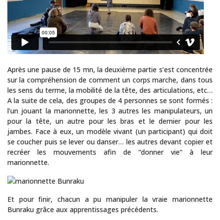
Après une pause de 15 mn, la deuxième partie s’est concentrée
sur la compréhension de comment un corps marche, dans tous
les sens du terme, la mobilité de la tête, des articulations, etc…
A la suite de cela, des groupes de 4 personnes se sont formés :
l’un jouant la marionnette, les 3 autres les manipulateurs, un
pour la tête, un autre pour les bras et le dernier pour les
jambes. Face à eux, un modèle vivant (un participant) qui doit
se coucher puis se lever ou danser… les autres devant copier et
La Maison de la Tour présente des artistes reconnus ou en devenir
recréer les mouvements afin de “donner vie“ à leur
marionnette.
Et pour finir, chacun a pu manipuler la vraie marionnette
Bunraku grâce aux apprentissages précédents.