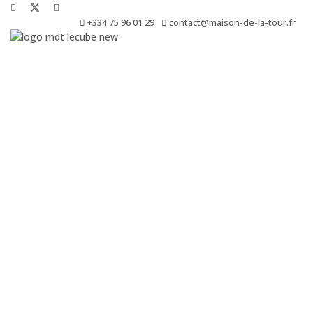
+334 75 96 01 29
contact@maison-de-la-tour.fr
Le Cube est une résidence de création, de production, de diffusio
d’exposition.