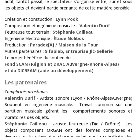
actif, tantôt passif, le spectateur s’organise entre, sur et sous
les objets et devient partie prenante de cette matière sensible.
Création et constuction :
Lynn Pook
Composition et ingénierie musicale :
Valentin Durif
Feutreuse tout terrain :
Stéphanie Cailleau
Ingénierie électronique :
Étude Nolibos
Production :
Paradox[A] / Maison de la Tour
Autres partenaires :
8 fablab, Entreprise Jlc-Sellerie
Le projet bénéficie du soutien du
Fond SCAN (Région et DRAC Auvergne-Rhone-Alpes)
et du DICREAM (aide au développement)
Les partenaires
Complicités artistiques
Valentin Durif
- Artiste sonore (Lyon / Rhône-AlpesAuvergne)
Soutient en ingénierie musicale. Travail commun sur une
partition musicale gérant les comportements sonores et
vibratoires des objets.
Stéphanie Cailleau
- artiste feutreuse (Die / Drôme) Les
objets composant ORGAN ont des formes complexes et
diverses et le cahier des charges induit par la spécificité des