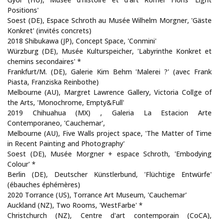
Positions'
Soest (DE), Espace Schroth au Musée Wilhelm Morgner, 'Gäste
Konkret' (invités concrets)
2018 Shibukawa (JP), Concept Space, 'Conmini'
Würzburg (DE), Musée Kulturspeicher, 'Labyrinthe Konkret et
chemins secondaires' *
Frankfurt/M. (DE), Galerie Kim Behm 'Malerei ?' (avec Frank
Piasta, Franziska Reinbothe)
Melbourne (AU), Margret Lawrence Gallery, Victoria Collge of
the Arts, 'Monochrome, Empty&Full'
2019 Chihuahua (MX) , Galeria La Estacion Arte
Contemporaneo, 'Cauchemar',
Melbourne (AU), Five Walls project space, 'The Matter of Time
in Recent Painting and Photography'
Soest (DE), Musée Morgner + espace Schroth, 'Embodying
Colour' *
Berlin (DE), Deutscher Künstlerbund, 'Flüchtige Entwürfe'
(ébauches éphémères)
2020 Torrance (US), Torrance Art Museum, 'Cauchemar'
Auckland (NZ), Two Rooms, 'WestFarbe' *
Christchurch (NZ), Centre d'art contemporain (CoCA),