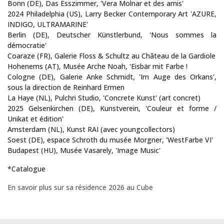
Bonn (DE), Das Esszimmer, 'Vera Molnar et des amis'
2024 Philadelphia (US), Larry Becker Contemporary Art 'AZURE,
INDIGO, ULTRAMARINE'
Berlin (DE), Deutscher Künstlerbund, 'Nous sommes la
démocratie'
Coaraze (FR), Galerie Floss & Schultz au Château de la Gardiole
Hohenems (AT), Musée Arche Noah, 'Eisbär mit Farbe !
Cologne (DE), Galerie Anke Schmidt, 'Im Auge des Orkans',
sous la direction de Reinhard Ermen
La Haye (NL), Pulchri Studio, 'Concrete Kunst' (art concret)
2025 Gelsenkirchen (DE), Kunstverein, 'Couleur et forme /
Unikat et édition'
Amsterdam (NL), Kunst RAI (avec youngcollectors)
Soest (DE), espace Schroth du musée Morgner, 'WestFarbe VI'
Budapest (HU), Musée Vasarely, 'Image Music'
*Catalogue
En savoir plus sur sa résidence 2026 au Cube