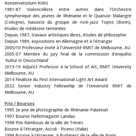
Konservatorium Köln)
1981-87 Violoncelliste entre autres dans l'Orchestre
symphonique des jeunes de Rhénanie et le Quatuor Malangre
(Cologne), bassiste du groupe de rock-jazz Topos (Bonn),
études de médecine terminées
Depuis 1987, travaux artistiques libres, études de philosophie
Depuis 1989, expositions en Allemagne et à l'étranger
2005/10 Professeur invité à l'Université RMIT de Melbourne, AU
2005-07 Membre du jury final de la commission d'enquête
'Kultur in Deutschland'
2013-19 Adjunct Professor à la School of Art, RMIT University
Melbourne, AU
2014 Finaliste du First International Light Art Award
2022 Senior Industry Fellowship de l'Université RMIT de
Melbourne, AU
Prix / Bourses
1995 2e prix de photographie de Rhénanie-Palatinat
1997 Bourse Hafermagazin Landau
1998 Prix Ramboux de la ville de Trèves
Bourse à l'étranger, Ascoli - Piceno (Italie)
1999 Bourse à l'étranger, à Budapest de la ville de Bonn