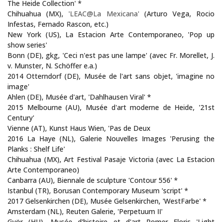
The Heide Collection' *
Chihuahua (MX),
'LEAC@La Mexicana'
(Arturo Vega, Rocio
Infestas, Fernado Rascon, etc.)
New York (US), La Estacion Arte Contemporaneo, 'Pop up
show series'
Bonn (DE), gkg, 'Ceci n'est pas une lampe' (avec Fr. Morellet, J.
v. Munster, N. Schöffer e.a.)
2014 Otterndorf (DE), Musée de l'art sans objet, 'imagine no
image'
Ahlen (DE), Musée d'art, 'Dahlhausen Viral' *
2015 Melbourne (AU), Musée d'art moderne de Heide, '21st
Century'
Vienne (AT), Kunst Haus Wien, 'Pas de Deux
2016 La Haye (NL), Galerie Nouvelles Images 'Perusing the
Planks : Shelf Life'
Chihuahua (MX), Art Festival Pasaje Victoria (avec La Estacion
Arte Contemporaneo)
Canbarra (AU), Biennale de sculpture 'Contour 556' *
Istanbul (TR), Borusan Contemporary Museum 'script' *
2017 Gelsenkirchen (DE), Musée Gelsenkirchen, 'WestFarbe' *
Amsterdam (NL), Reuten Galerie, 'Perpetuum II'
Györ (HU), Musée d'histoire et d'art Romer Floris 'Light