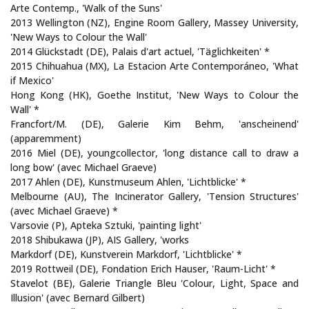
Arte Contemp., 'Walk of the Suns'
2013 Wellington (NZ), Engine Room Gallery, Massey University,
'New Ways to Colour the Wall'
2014 Glückstadt (DE), Palais d'art actuel, 'Täglichkeiten' *
2015 Chihuahua (MX), La Estacion Arte Contemporáneo, 'What
if Mexico'
Hong Kong (HK), Goethe Institut, 'New Ways to Colour the
Wall' *
Francfort/M. (DE), Galerie Kim Behm, 'anscheinend'
(apparemment)
2016 Miel (DE), youngcollector, 'long distance call to draw a
long bow' (avec Michael Graeve)
2017 Ahlen (DE), Kunstmuseum Ahlen, 'Lichtblicke' *
Melbourne (AU), The Incinerator Gallery, 'Tension Structures'
(avec Michael Graeve) *
Varsovie (P), Apteka Sztuki, 'painting light'
2018 Shibukawa (JP), AIS Gallery, 'works
Markdorf (DE), Kunstverein Markdorf, 'Lichtblicke' *
2019 Rottweil (DE), Fondation Erich Hauser, 'Raum-Licht' *
Stavelot (BE), Galerie Triangle Bleu 'Colour, Light, Space and
Illusion' (avec Bernard Gilbert)