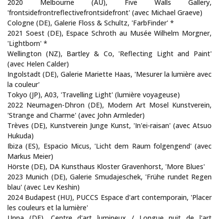
2020 Melbourne (AU), Five Walls Gallery,
'frontsidefrontreflectivefrontsidefront' (avec Michael Graeve)
Cologne (DE), Galerie Floss & Schultz, 'FarbFinder' *
2021 Soest (DE), Espace Schroth au Musée Wilhelm Morgner,
'Lightborn' *
Wellington (NZ), Bartley & Co, 'Reflecting Light and Paint'
(avec Helen Calder)
Ingolstadt (DE), Galerie Mariette Haas, 'Mesurer la lumière avec
la couleur'
Tokyo (JP), A03, 'Travelling Light' (lumière voyageuse)
2022 Neumagen-Dhron (DE), Modern Art Mosel Kunstverein,
'Strange and Charme' (avec John Armleder)
Trèves (DE), Kunstverein Junge Kunst, 'In'ei-raisan' (avec Atsuo
Hukuda)
Ibiza (ES), Espacio Micus, 'Licht dem Raum folgengend' (avec
Markus Meier)
Hörste (DE), DA Kunsthaus Kloster Gravenhorst, 'More Blues'
2023 Munich (DE), Galerie Smudajeschek, 'Frühe rundet Regen
blau' (avec Lev Keshin)
2024 Budapest (HU), PUCCS Espace d'art contemporain, 'Placer
les couleurs et la lumière'
Unna (DE), Centre d'art lumineux / Longue nuit de l'art