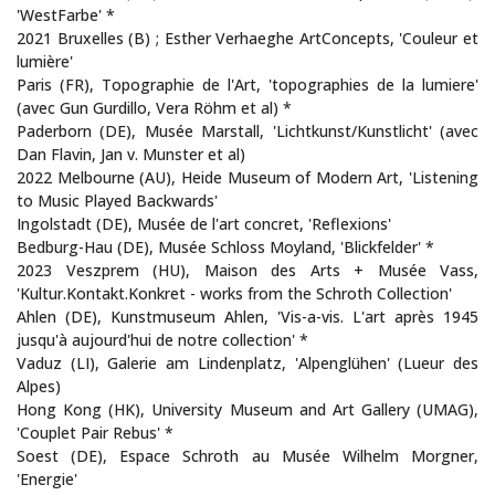
'WestFarbe' *
2021 Bruxelles (B) ; Esther Verhaeghe ArtConcepts, 'Couleur et
lumière'
Paris (FR), Topographie de l'Art, 'topographies de la lumiere'
(avec Gun Gurdillo, Vera Röhm et al) *
Paderborn (DE), Musée Marstall, 'Lichtkunst/Kunstlicht' (avec
Dan Flavin, Jan v. Munster et al)
2022 Melbourne (AU), Heide Museum of Modern Art, 'Listening
to Music Played Backwards'
Ingolstadt (DE), Musée de l'art concret, 'Reflexions'
Bedburg-Hau (DE), Musée Schloss Moyland, 'Blickfelder' *
2023 Veszprem (HU), Maison des Arts + Musée Vass,
'Kultur.Kontakt.Konkret - works from the Schroth Collection'
Ahlen (DE), Kunstmuseum Ahlen, 'Vis-a-vis. L'art après 1945
jusqu'à aujourd'hui de notre collection' *
Vaduz (LI), Galerie am Lindenplatz, 'Alpenglühen' (Lueur des
Alpes)
Hong Kong (HK), University Museum and Art Gallery (UMAG),
'Couplet Pair Rebus' *
Soest (DE), Espace Schroth au Musée Wilhelm Morgner,
'Energie'