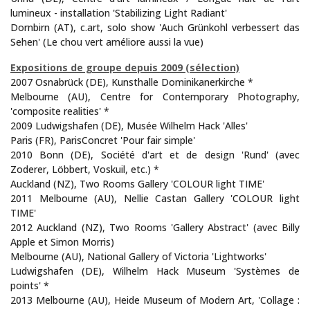
lumineux - installation 'Stabilizing Light Radiant'
Dornbirn (AT), c.art, solo show 'Auch Grünkohl verbessert das
Sehen' (Le chou vert améliore aussi la vue)
Expositions de groupe depuis 2009 (sélection)
2007 Osnabrück (DE), Kunsthalle Dominikanerkirche *
Melbourne (AU), Centre for Contemporary Photography,
'composite realities' *
2009 Ludwigshafen (DE), Musée Wilhelm Hack 'Alles'
Paris (FR), ParisConcret 'Pour fair simple'
2010 Bonn (DE), Société d'art et de design 'Rund' (avec
Zoderer, Löbbert, Voskuil, etc.) *
Auckland (NZ), Two Rooms Gallery 'COLOUR light TIME'
2011 Melbourne (AU), Nellie Castan Gallery 'COLOUR light
TIME'
2012 Auckland (NZ), Two Rooms 'Gallery Abstract' (avec Billy
Apple et Simon Morris)
Melbourne (AU), National Gallery of Victoria 'Lightworks'
Ludwigshafen (DE), Wilhelm Hack Museum 'Systèmes de
points' *
2013 Melbourne (AU), Heide Museum of Modern Art, 'Collage :