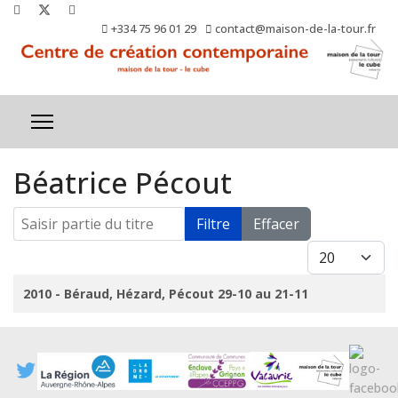
+334 75 96 01 29
contact@maison-de-la-tour.fr
Béatrice Pécout
Saisir partie du titre
Filtre
Effacer
Afficher #
Titre
2010 - Béraud, Hézard, Pécout 29-10 au 21-11