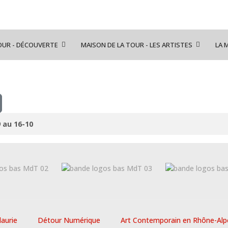
OUR - DÉCOUVERTE
MAISON DE LA TOUR - LES ARTISTES
LA 
9 au 16-10
laurie
Détour Numérique
Art Contemporain en Rhône-Alp