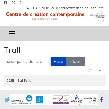
+334 75 96 01 29
contact@maison-de-la-tour.fr
Troll
Saisir partie du titre
Filtre
Effacer
Afficher #
Titre
2025 - Bal Folk