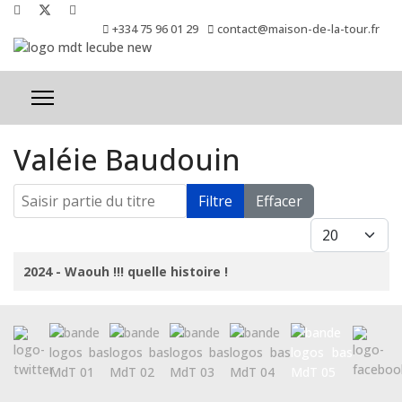
+334 75 96 01 29
contact@maison-de-la-tour.fr
Valéie Baudouin
Saisir partie du titre
Filtre
Effacer
Afficher #
Titre
2024 - Waouh !!! quelle histoire !