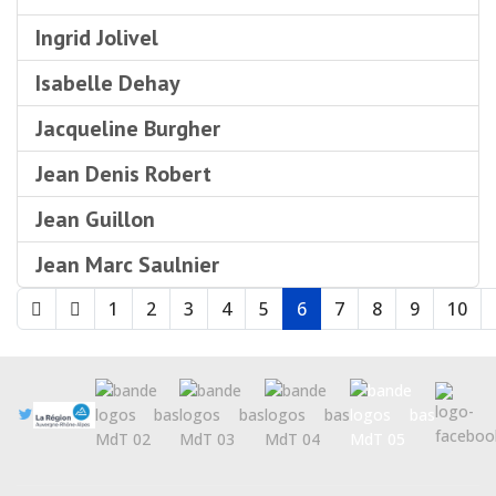
Ingrid Jolivel
Isabelle Dehay
Jacqueline Burgher
Jean Denis Robert
Jean Guillon
Jean Marc Saulnier
1
2
3
4
5
6
7
8
9
10
Page 6 sur 13