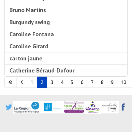
Bruno Martins
Burgundy swing
Caroline Fontana
Caroline Girard
carton jaune
Catherine Béraud-Dufour
1
2
3
4
5
6
7
8
9
10
Page 2 sur 13