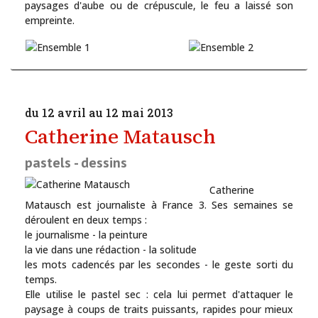
paysages d'aube ou de crépuscule, le feu a laissé son
empreinte.
du 12 avril au 12 mai 2013
Catherine Matausch
pastels - dessins
Catherine
Matausch est journaliste à France 3. Ses semaines se
La Maison de la Tour présente des artistes reconnus ou en devenir
déroulent en deux temps :
le journalisme - la peinture
la vie dans une rédaction - la solitude
les mots cadencés par les secondes - le geste sorti du
temps.
Elle utilise le pastel sec : cela lui permet d'attaquer le
paysage à coups de traits puissants, rapides pour mieux