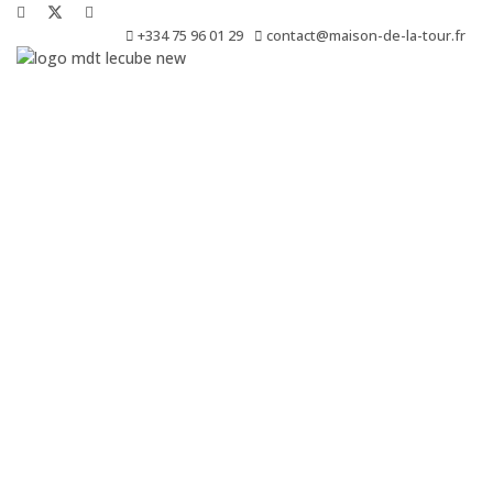
+334 75 96 01 29
contact@maison-de-la-tour.fr
Le Cube est une résidence de création, de production, de diffusio
d’exposition.