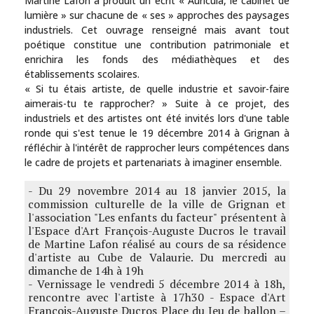
Martine Lafon a produit un écrit « Auricula, le cabinet de
lumière » sur chacune de « ses » approches des paysages
industriels. Cet ouvrage renseigné mais avant tout
poétique constitue une contribution patrimoniale et
enrichira les fonds des médiathèques et des
établissements scolaires.
« Si tu étais artiste, de quelle industrie et savoir-faire
aimerais-tu te rapprocher? » Suite à ce projet, des
industriels et des artistes ont été invités lors d'une table
ronde qui s'est tenue le 19 décembre 2014 à Grignan à
réfléchir à l'intérêt de rapprocher leurs compétences dans
le cadre de projets et partenariats à imaginer ensemble.
- Du 29 novembre 2014 au 18 janvier 2015, la
commission culturelle de la ville de Grignan et
l'association "Les enfants du facteur" présentent à
l'Espace d'Art François-Auguste Ducros le travail
de Martine Lafon réalisé au cours de sa résidence
d'artiste au Cube de Valaurie. Du mercredi au
dimanche de 14h à 19h
- Vernissage le vendredi 5 décembre 2014 à 18h,
rencontre avec l'artiste à 17h30 - Espace d'Art
François-Auguste Ducros Place du Jeu de ballon –