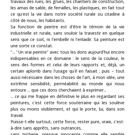
travaux des rues, les grues, les chantiers de construction,
les amas de sable, de ferrailles, les plastiques, en fait tout
ce qu'est la vie dans notre société rurale ou citadine à
côté de nous, les habitants.
Sa fonction de peintre est d'être le témoin de la vie
industrielle et rurale, sans vouloir la travestir en quelque
sens que ce soit, ni l'embellir ni l'enlaidir. Sa peinture est
une sorte ce constat.
"... "Un vrai peintre" avec tous les dons aujourd'hui encore
indispensables en ce domaine : le sens de la couleur, le
sens des formes et celui de leurs rapports et, déjà, un
certain aplomb dans l'usage qu'il en faisait ; puis – tout
aussi nécessaire dans les choses de l'art, à mon idée, une
extrême sensibilité, perméabilité au monde qui nous
entoure ... que ces dons cherchaient à exprimer...
... ce qui me frappe en définitive le plus en regardant ses
peintures, c'est cette force souterraine qui les soulève
plus ou moins visiblement, et qui le porte, lui, dans son
travail.
Puisse-t-elle surtout, cette force, rester pure, vraie, c'est-
à-dire sans apprêts, sans outrances,
sans tricherie, presque innocente comme elle semble